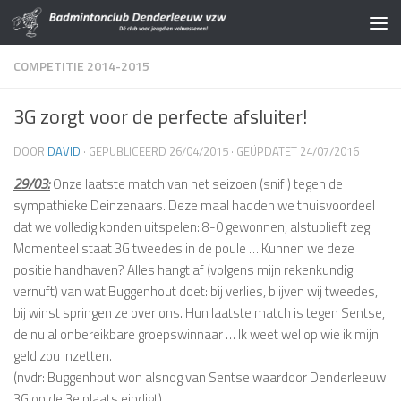
Doorgaan naar inhoud
COMPETITIE 2014-2015
3G zorgt voor de perfecte afsluiter!
DOOR
DAVID
· GEPUBLICEERD
26/04/2015
· GEÜPDATET
24/07/2016
29/03:
Onze laatste match van het seizoen (snif!) tegen de
sympathieke Deinzenaars. Deze maal hadden we thuisvoordeel
dat we volledig konden uitspelen: 8-0 gewonnen, alstublieft zeg.
Momenteel staat 3G tweedes in de poule … Kunnen we deze
positie handhaven? Alles hangt af (volgens mijn rekenkundig
vernuft) van wat Buggenhout doet: bij verlies, blijven wij tweedes,
bij winst springen ze over ons. Hun laatste match is tegen Sentse,
de nu al onbereikbare groepswinnaar … Ik weet wel op wie ik mijn
geld zou inzetten.
(nvdr: Buggenhout won alsnog van Sentse waardoor Denderleeuw
3G op de 3e plaats eindigt)