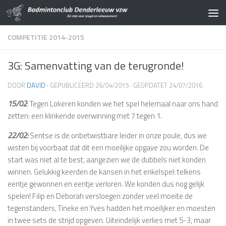
Doorgaan naar inhoud
COMPETITIE 2014-2015
3G: Samenvatting van de terugronde!
DOOR
DAVID
· GEPUBLICEERD
26/04/2015
· GEÜPDATET
24/07/2016
15/02
: Tegen Lokeren konden we het spel helemaal naar ons hand
zetten: een klinkende overwinning met 7 tegen 1.
22/02:
Sentse is de onbetwistbare leider in onze poule, dus we
wisten bij voorbaat dat dit een moeilijke opgave zou worden. De
start was niet al te best, aangezien we de dubbels niet konden
winnen. Gelukkig keerden de kansen in het enkelspel: telkens
eentje gewonnen en eentje verloren. We konden dus nog gelijk
spelen! Filip en Deborah versloegen zonder veel moeite de
tegenstanders, Tineke en Yves hadden het moeilijker en moesten
in twee sets de strijd opgeven. Uiteindelijk verlies met 5-3, maar