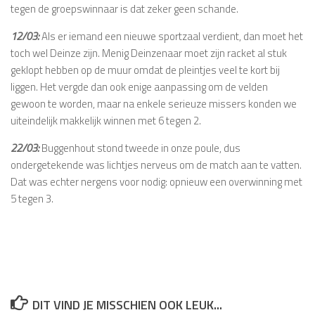
tegen de groepswinnaar is dat zeker geen schande.
12/03:
Als er iemand een nieuwe sportzaal verdient, dan moet het
toch wel Deinze zijn. Menig Deinzenaar moet zijn racket al stuk
geklopt hebben op de muur omdat de pleintjes veel te kort bij
liggen. Het vergde dan ook enige aanpassing om de velden
gewoon te worden, maar na enkele serieuze missers konden we
uiteindelijk makkelijk winnen met 6 tegen 2.
22/03:
Buggenhout stond tweede in onze poule, dus
ondergetekende was lichtjes nerveus om de match aan te vatten.
Dat was echter nergens voor nodig: opnieuw een overwinning met
5 tegen 3.
DIT VIND JE MISSCHIEN OOK LEUK...