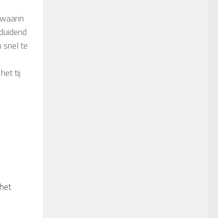
 waarin
duidend
 snel te
et tij
het