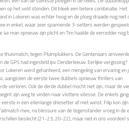
en, één van de sterkste ploegen in de reeks. De dubbelkopp
n op het veld stonden. Dit bleek een betere combinatie. Het
and in Lokeren was echter hoog en de ploeg draaide nog niet 
wee in enkel, waar zeer spannende 3-setters werden gespeeld
ze 4e man opnieuw zijn plicht en Tim haalde de eerredder nog 
 thuismatch, tegen Pluimplukkers. De Gentenaars arriveerde
n de GPS had ingesteld ipv Denderleeuw. Eerlijke vergissing?
oor Lokeren werd gehanteerd, een mengeling van ervaring en 
o, aangezien de eerste twee dubbels opnieuw thrillers van
erde verloren. Ook de derde dubbel mocht niet zijn, maar de vi
gint zijn weg te vinden naar vlottere vitesse. De enkels gin
erste in een ellenlange driesetter af met winst. Filip kon zijn
rfaitmatch mee, na blessure van de tegenstander vroeg in de 
chillen beslecht (21-23, 20-22), maar niet in ons voordeel sp