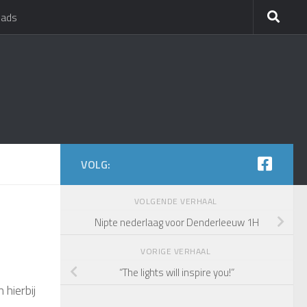
oads
VOLG:
VOLGENDE VERHAAL
Nipte nederlaag voor Denderleeuw 1H
VORIGE VERHAAL
“The lights will inspire you!”
 hierbij