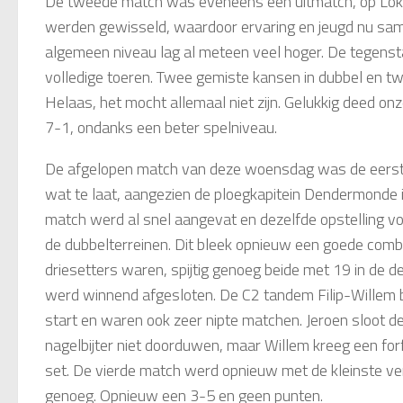
De tweede match was eveneens een uitmatch, op Loker
werden gewisseld, waardoor ervaring en jeugd nu same
algemeen niveau lag al meteen veel hoger. De tegenst
volledige toeren. Twee gemiste kansen in dubbel en t
Helaas, het mocht allemaal niet zijn. Gelukkig deed on
7-1, ondanks een beter spelniveau.
De afgelopen match van deze woensdag was de eerste
wat te laat, aangezien de ploegkapitein Dendermonde i
match werd al snel aangevat en dezelfde opstelling v
de dubbelterreinen. Dit bleek opnieuw een goede comb
driesetters waren, spijtig genoeg beide met 19 in de d
werd winnend afgesloten. De C2 tandem Filip-Willem be
start en waren ook zeer nipte matchen. Jeroen sloot de e
nagelbijter niet doorduwen, maar Willem kreeg een fo
set. De vierde match werd opnieuw met de kleinste vers
genoeg. Opnieuw een 3-5 en geen punten.