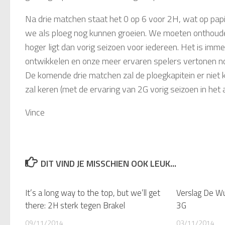
Na drie matchen staat het 0 op 6 voor 2H, wat op papie
we als ploeg nog kunnen groeien. We moeten onthoud
hoger ligt dan vorig seizoen voor iedereen. Het is imme
ontwikkelen en onze meer ervaren spelers vertonen nog
De komende drie matchen zal de ploegkapitein er niet ku
zal keren (met de ervaring van 2G vorig seizoen in het
Vince
DIT VIND JE MISSCHIEN OOK LEUK...
It’s a long way to the top, but we’ll get
Verslag De W
there: 2H sterk tegen Brakel
3G
09/11/2014
03/11/2014