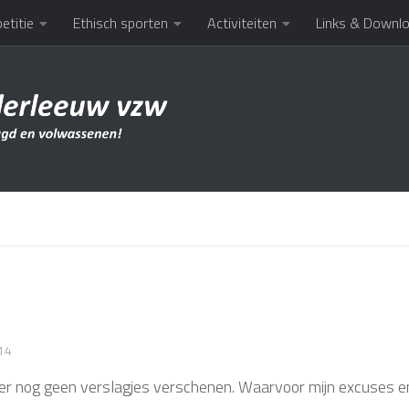
etitie
Ethisch sporten
Activiteiten
Links & Downl
14
 er nog geen verslagjes verschenen. Waarvoor mijn excuses en