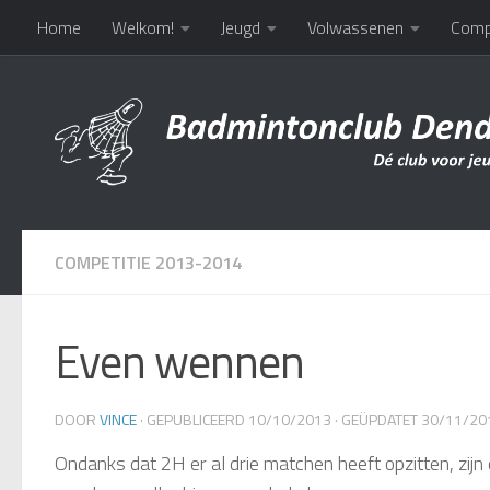
Home
Welkom!
Jeugd
Volwassenen
Comp
Doorgaan naar inhoud
COMPETITIE 2013-2014
Even wennen
DOOR
VINCE
· GEPUBLICEERD
10/10/2013
· GEÜPDATET
30/11/20
Ondanks dat 2H er al drie matchen heeft opzitten, zijn