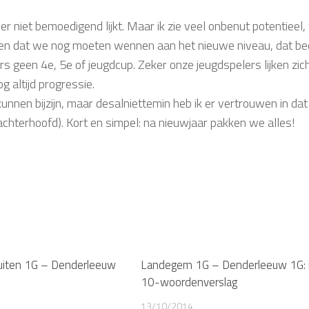
r niet bemoedigend lijkt. Maar ik zie veel onbenut potentieel,
en dat we nog moeten wennen aan het nieuwe niveau, dat be
rs geen 4e, 5e of jeugdcup. Zeker onze jeugdspelers lijken zich
 altijd progressie.
nnen bijzijn, maar desalniettemin heb ik er vertrouwen in dat h
 achterhoofd). Kort en simpel: na nieuwjaar pakken we alles!
uiten 1G – Denderleeuw
Landegem 1G – Denderleeuw 1G: 
10-woordenverslag
13/10/2014