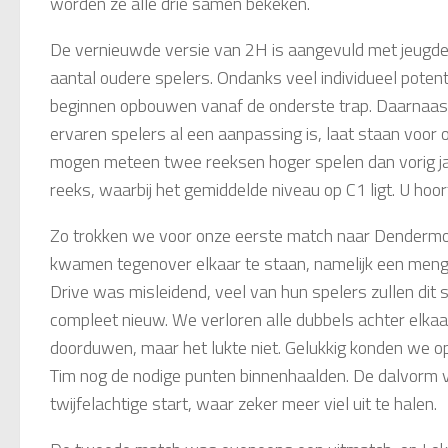
worden ze alle drie samen bekeken.
De vernieuwde versie van 2H is aangevuld met jeugdeli
aantal oudere spelers. Ondanks veel individueel poten
beginnen opbouwen vanaf de onderste trap. Daarnaast 
ervaren spelers al een aanpassing is, laat staan voor
mogen meteen twee reeksen hoger spelen dan vorig jaa
reeks, waarbij het gemiddelde niveau op C1 ligt. U hoort
Zo trokken we voor onze eerste match naar Dendermon
kwamen tegenover elkaar te staan, namelijk een menge
Drive was misleidend, veel van hun spelers zullen di
compleet nieuw. We verloren alle dubbels achter elkaa
doorduwen, maar het lukte niet. Gelukkig konden we op
Tim nog de nodige punten binnenhaalden. De dalvorm v
twijfelachtige start, waar zeker meer viel uit te halen.