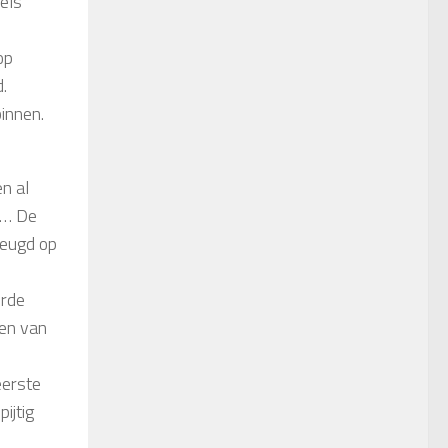
els
op
.
binnen.
n al
 … De
jeugd op
erde
gen van
eerste
ijtig