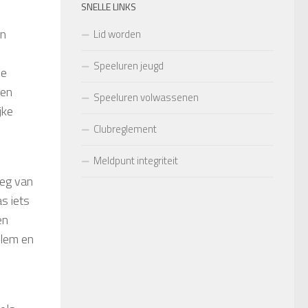
SNELLE LINKS
en
Lid worden
Speeluren jeugd
de
 en
Speeluren volwassenen
jke
Clubreglement
Meldpunt integriteit
oeg van
s iets
en
llem en