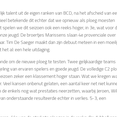
jk talent uit de eigen ranken van BCD, na het afscheid van e
tieel betekende dit echter dat we opnieuw als ploeg moesten
spelen we dit seizoen ook een reeks hoger, in 3e, wat voor 
 onze jeugd. De broertjes Marissens slaan 4e provenciale over
r. Tim De Saeger maakt dan zijn debuut meteen in een moeili
 het al: een hele uitdaging.
de om de nieuwe ploeg te testen. Twee gelijkaardige teams
ling van ervaren spelers en goede jeugd. De volledige C2 pl
t seizoen zeker een klassement hoger staan. Wat we kregen wa
r. Veel kansen onbenut gelaten, een aantal keer net niet kunn
 de enkels nog wat prestaties neerzetten, waarbij Jeroen, Wi
an onderstaande resulteerde echter in verlies. 5-3, een