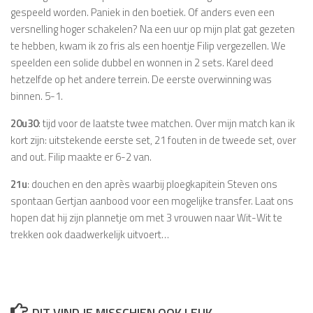
gespeeld worden. Paniek in den boetiek. Of anders even een
versnelling hoger schakelen? Na een uur op mijn plat gat gezeten
te hebben, kwam ik zo fris als een hoentje Filip vergezellen. We
speelden een solide dubbel en wonnen in 2 sets. Karel deed
hetzelfde op het andere terrein. De eerste overwinning was
binnen. 5-1.
20u30
: tijd voor de laatste twee matchen. Over mijn match kan ik
kort zijn: uitstekende eerste set, 21 fouten in de tweede set, over
and out. Filip maakte er 6-2 van.
21u
: douchen en den après waarbij ploegkapitein Steven ons
spontaan Gertjan aanbood voor een mogelijke transfer. Laat ons
hopen dat hij zijn plannetje om met 3 vrouwen naar Wit-Wit te
trekken ook daadwerkelijk uitvoert…
DIT VIND JE MISSCHIEN OOK LEUK...