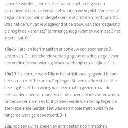
avond te worden. Joeri en ikzelf namen het op tegen een
gemotiveerd duo. De eerste set wonnen we vrij vlot. Vanaf set 2
begon de motor van ondergetekende te pruttelen, prrttt prrrrttt…
Was het de fuif van vrijdagavond of de trouw van zaterdagavond
die nog in de kleren zat? Jammer genoeg kwamen we in set 3 net
iets te laat. 0-1.
18u45
: Karel en Joeri maakten er opnieuw een spannende 3-
setter van. De uitstekende verdediging van ons duo zorgde voor
een verdiende overwinning. Mooie wedstrijd om te kijken. 1-1.
19u20
: Na een uur werd Filip in het strijdtoneel gegooid. Hij nam
het samen met ‘the animal’ op tegen Steven en Brecht. Let the
beast go! Ikzelf heb weinig van deze match gezien, maar de
setstanden doen vermoeden dat de onzen net iets beter waren.
Ondertussen nam een licht geblesseerde Joeri het op tegen de
sterk spelende Gertjan. Het was een mooie match waarin de
rangorde werd gerespecteerd. 3-1.
20u
: nog een uur te spelen en er moesten nog 4 matchen