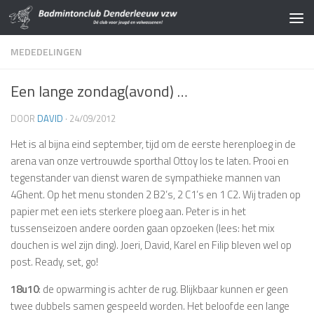
Doorgaan naar inhoud
MEDEDELINGEN
Een lange zondag(avond) …
DOOR
DAVID
·
24/09/2012
Het is al bijna eind september, tijd om de eerste herenploeg in de
arena van onze vertrouwde sporthal Ottoy los te laten. Prooi en
tegenstander van dienst waren de sympathieke mannen van
4Ghent. Op het menu stonden 2 B2’s, 2 C1’s en 1 C2. Wij traden op
papier met een iets sterkere ploeg aan. Peter is in het
tussenseizoen andere oorden gaan opzoeken (lees: het mix
douchen is wel zijn ding). Joeri, David, Karel en Filip bleven wel op
post. Ready, set, go!
18u10
: de opwarming is achter de rug. Blijkbaar kunnen er geen
twee dubbels samen gespeeld worden. Het beloofde een lange