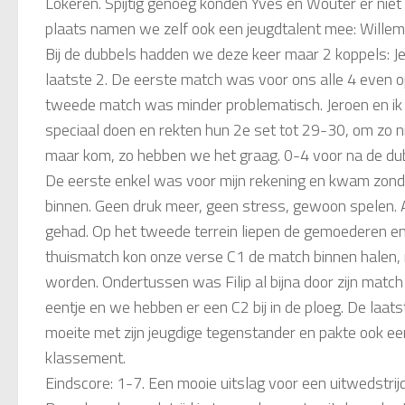
Lokeren. Spijtig genoeg konden Yves en Wouter er niet b
plaats namen we zelf ook een jeugdtalent mee: Wille
Bij de dubbels hadden we deze keer maar 2 koppels: Jer
laatste 2. De eerste match was voor ons alle 4 even 
tweede match was minder problematisch. Jeroen en ik 
speciaal doen en rekten hun 2e set tot 29-30, om zo nip
maar kom, zo hebben we het graag. 0-4 voor na de du
De eerste enkel was voor mijn rekening en kwam zonder
binnen. Geen druk meer, geen stress, gewoon spelen. 
gehad. Op het tweede terrein liepen de gemoederen en
thuismatch kon onze verse C1 de match binnen halen, m
worden. Ondertussen was Filip al bijna door zijn match
eentje en we hebben er een C2 bij in de ploeg. De laa
moeite met zijn jeugdige tegenstander en pakte ook ee
klassement.
Eindscore: 1-7. Een mooie uitslag voor een uitwedstri