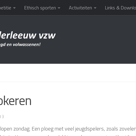
etitie
Ethisch sporten
Activiteiten
Links & Downl
okeren
13
open zondag. Een ploeg met veel jeugdspelers, zoals zovelen