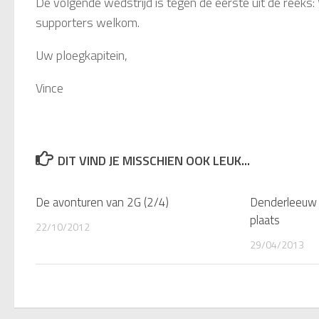
De volgende wedstrijd is tegen de eerste uit de reek
supporters welkom.
Uw ploegkapitein,
Vince
DIT VIND JE MISSCHIEN OOK LEUK...
De avonturen van 2G (2/4)
Denderleeuw e
plaats
22/10/2012
29/04/2013