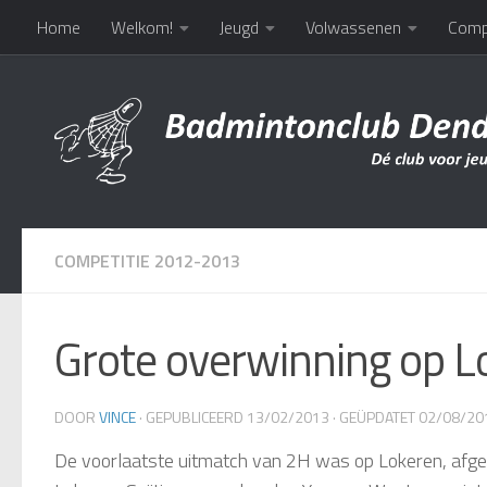
Home
Welkom!
Jeugd
Volwassenen
Comp
Doorgaan naar inhoud
COMPETITIE 2012-2013
Grote overwinning op L
DOOR
VINCE
· GEPUBLICEERD
13/02/2013
· GEÜPDATET
02/08/20
De voorlaatste uitmatch van 2H was op Lokeren, afgel