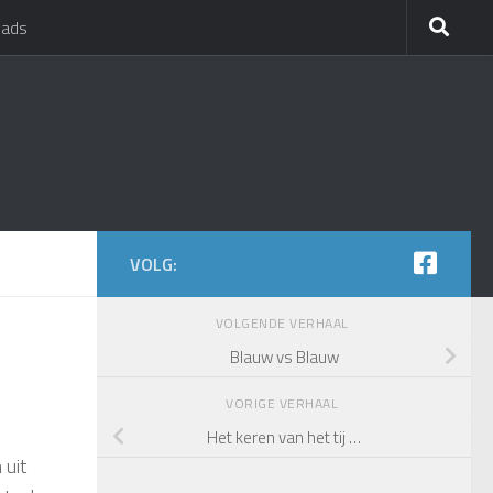
oads
VOLG:
VOLGENDE VERHAAL
Blauw vs Blauw
VORIGE VERHAAL
Het keren van het tij …
 uit