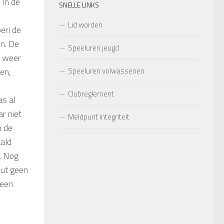
 In de
SNELLE LINKS
Lid worden
eri de
n. De
Speeluren jeugd
n weer
Speeluren volwassenen
oen,
Clubreglement
as al
r niet
Meldpunt integriteit
n de
aald
n. Nog
uut geen
 een