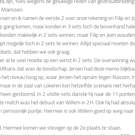
ij zijn, Yves wegens de gelukkige reden van gezinsuitbreiding.
m Marissen.
oen en ik namen de eerste 2 voor onze rekening en Filip en Jo
op gang komen, maar konden in 3 sets toch de bovenhand hale
konden makkelijk in 2 sets winnen, maar Filip en Joeri woude
t mogelijk toch in 2 sets te winnen. Altijd speciaal moeten d
bbels, dat hebben we ook graag.
 al te veel moeite op een winst in 2 sets. De overwinning w
Althans dat was de boodschap. Jeroen had deze memo blijkbaa
 het niveau hoog op, waar Jeroen het opnam tegen Nassim. I
aar in de zaal van Lokeren kon hetzelfde scenario niet herh
 heen gestoomd. In 2 vlotte sets danste hij naar de 11 punte
tste match was het debuut van Willem in 2H. Ook hij had absol
n persoonlijk puntje. Hiermee is ook Willem goed op weg naar
jd. Hiermee komen we steviger op de 2e plaats te staan.