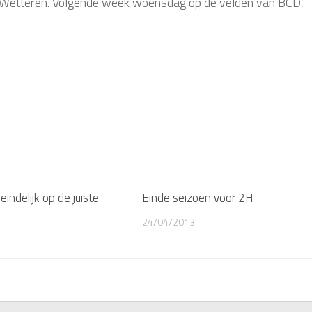
s: Wetteren. Volgende week woensdag op de velden van BCD,
indelijk op de juiste
Einde seizoen voor 2H
24/04/2013