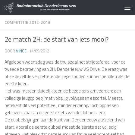
Doorgaan naar inhoud
COMPETITIE 2012-2013
2e match 2H: de start van iets mooi?
DOOR
VINCE
·
14/09/2012
Afgelopen woensdag was de thuiszaal het strijdtafereel voor de
tweede beproeving van 2H: Denderleeuw VS Drive. De vraag was
of ze dezelfde verpletterende zege zouden kunnen behalen als de
eerste keer.
Het was meteen duidelijk toen de bezoekers arriveerden: een
volledige jeugdploeg (met voltallig volwassen escorte). Meestal
betekent dit veel potentieel, minder ervaring. Toch oppassen
geblazen, zoals in de eerste sets van de dubbels leek.
De dubbels gingen aan de kant van Denderleeuw aarzelend van
start. Vooral de eerste dubbel moest de eerste set volledig
afgeven. Het bleek dat deze jeugd van Drive veel potentieel had.