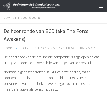
Doorgaan naar inhoud
COMPETITIE 2015-2016
De heenronde van BCD (aka The Force
Awakens)
DOOR
VINCE
· GEPUBLICEERD
18/12/2015
· GEÜPDATET
18/12/2015
De heenronde van de provinciale competitie is afgelopen en dat
vraagt voor een klein overzichtje van de geleverde prestaties.
Normaal eigent sfeerzetter David zich deze eer toe, maar
voorgenoemde is momenteel onbeschikbaar wegens het
verzamelen van statistieken over kangoeroemigraties na
meerdere lauwe ale consumpties …