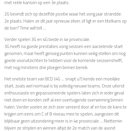
met reële kansen op een 3e plaats.
2G bevindt zich op dezelfde positie waar het vorig jaar strandde:
2e plaats. Halen ze dit jaar opnieuw zilver, of ligt er een titelkans op
de loer? Time will tell …
Verder spelen 3G en 4G beide in 4e provinciale.
3G heeft na goede prestaties vorig seizoen een aarzelende start
genomen, maar heeft genoeg punten kunnen veilig stellen om nog
goede vooruitzichten te hebben voor de komende seizoenshelft,
met nog minstens drie ploegen binnen bereik.
Het snelste team van BCD (4G … snapt u?) kende een moeilijke
start, zoals wel normaal is bij volledig nieuwe teams. Onze uiterst
enthousiaste en gepassioneerde spelers laten zich in ieder geval
niet doen en konden zelf al een overtuigende overwinning binnen
halen. Verder voelen ze zich zeer vereerd door af en toe de kans te
krijgen om eens om C of B niveau mee te spelen, aangezien dit
blijkbaar geen uitzondering meer is in 4e provinciale … Niettemin
blijven ze strijden en winnen altijd de 2e match van de avond