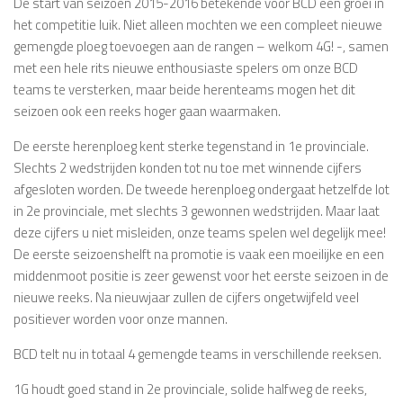
De start van seizoen 2015-2016 betekende voor BCD een groei in
het competitie luik. Niet alleen mochten we een compleet nieuwe
gemengde ploeg toevoegen aan de rangen – welkom 4G! -, samen
met een hele rits nieuwe enthousiaste spelers om onze BCD
teams te versterken, maar beide herenteams mogen het dit
seizoen ook een reeks hoger gaan waarmaken.
De eerste herenploeg kent sterke tegenstand in 1e provinciale.
Slechts 2 wedstrijden konden tot nu toe met winnende cijfers
afgesloten worden. De tweede herenploeg ondergaat hetzelfde lot
in 2e provinciale, met slechts 3 gewonnen wedstrijden. Maar laat
deze cijfers u niet misleiden, onze teams spelen wel degelijk mee!
De eerste seizoenshelft na promotie is vaak een moeilijke en een
middenmoot positie is zeer gewenst voor het eerste seizoen in de
nieuwe reeks. Na nieuwjaar zullen de cijfers ongetwijfeld veel
positiever worden voor onze mannen.
BCD telt nu in totaal 4 gemengde teams in verschillende reeksen.
1G houdt goed stand in 2e provinciale, solide halfweg de reeks,