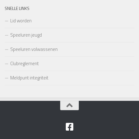
SNELLE LINKS
Lid worden
Speeluren jeugd
Speeluren volwassenen
Clubreglement
Meldpunt integriteit