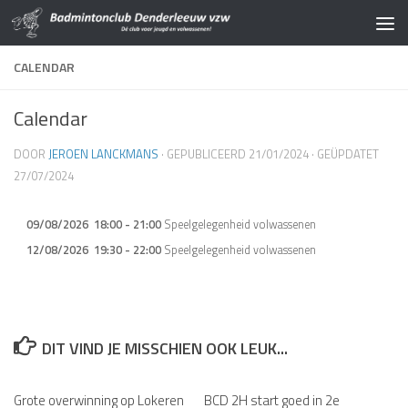
Doorgaan naar inhoud
CALENDAR
Calendar
DOOR
JEROEN LANCKMANS
· GEPUBLICEERD
21/01/2024
· GEÜPDATET
27/07/2024
09/08/2026
18:00
-
21:00
Speelgelegenheid volwassenen
12/08/2026
19:30
-
22:00
Speelgelegenheid volwassenen
DIT VIND JE MISSCHIEN OOK LEUK...
Grote overwinning op Lokeren
BCD 2H start goed in 2e